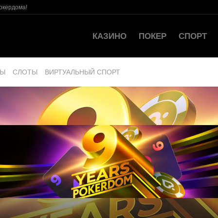
окердома!
КАЗИНО
ПОКЕР
СПОРТ
РЫ
СЛОТЫ
ВИРТУАЛЬНЫЙ СПОРТ