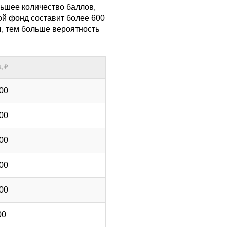
льшее количество баллов,
й фонд составит более 600
ы, тем больше вероятность
,
₽
00
00
00
00
00
00