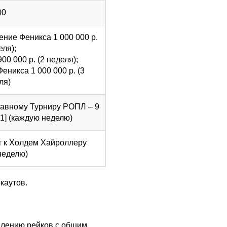
00
ние Феникса 1 000 000 р.
еля);
0 000 р. (2 неделя);
никса 1 000 000 р. (3
ля)
лавному Турниру РОПЛ – 9
1] (каждую неделю)
т к Холдем Хайроллеру
неделю)
каутов.
плению рейков с общим