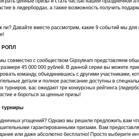
ыиграть ценные призы и стать частью нашей праздничной 
стие в лидербордах, а также возможность получить подарки
ак ли? Давайте вместе рассмотрим, какие 9 событий мы для 
е!
и РОПЛ
я мы совместно с сообществом Gipsyteam представляем об
азмере 45 000 000 рублей. В данной серии вы можете при
овать команду, объединившись с другими участниками, ко
тельные детали и полное расписание доступны в специаль
х турниров, вас ожидают три конкурсных рейтинга (лидерб
астие и бороться за ценные призы!
 турниры
аздничных угощений? Однако мы решили предложить вам чт
ушительными гарантированными призами. Вам предоставля
адание или даже абсолютно бесплатно! Просто выберите и