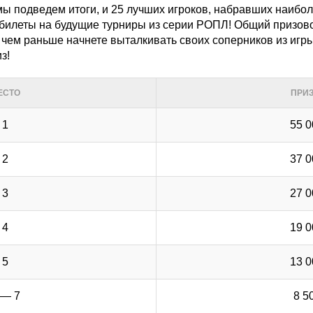
мы подведем итоги, и 25 лучших игроков, набравших наибо
билеты на будущие турниры из серии РОПЛ! Общий призово
, чем раньше начнете выталкивать своих соперников из игр
з!
ЕСТО
ПРИЗ
1
55 0
2
37 0
3
27 0
4
19 0
5
13 0
 — 7
8 5