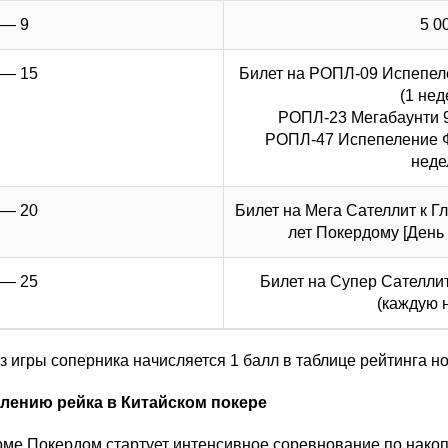
 — 9
5 0
 — 15
Билет на РОПЛ-09 Испепеле
(1 нед
РОПЛ-23 Мегабаунти 90
РОПЛ-47 Испепеление Фе
неде
 — 20
Билет на Мега Сателлит к Г
лет Покердому [День 
 — 25
Билет на Супер Сателли
(каждую 
з игры соперника начисляется 1 балл в таблице рейтинга но
лению рейка в Китайском покере
рме Покердом стартует интенсивное соревнование по нако