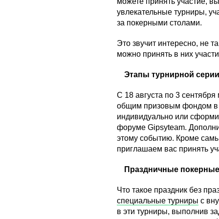
можете принять участие, в
увлекательные турниры, уча
за покерными столами.
Это звучит интересно, не т
можно принять в них участи
Этапы турнирной сери
С 18 августа по 3 сентябр
общим призовым фондом в р
индивидуально или сформир
форуме Gipsyteam. Дополни
этому событию. Кроме самы
приглашаем вас принять уч
Праздничные покерные
Что такое праздник без пр
специальные турниры
с вн
в эти турниры, выполнив з