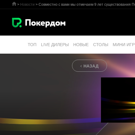
>
Новости
>
Совместно с вами мы отмечаем 9 лет существования П
ТОП
LIVE ДИЛЕРЫ
НОВЫЕ
СТОЛЫ
МИНИ ИГ
НАЗАД