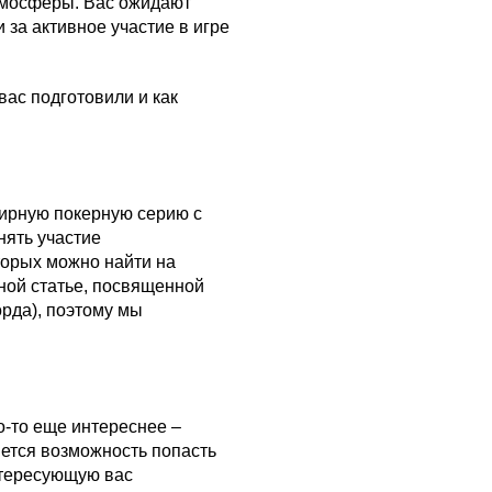
атмосферы. Вас ожидают
 за активное участие в игре
вас подготовили и как
ширную покерную серию с
нять участие
торых можно найти на
ной статье, посвященной
орда), поэтому мы
о-то еще интереснее –
ется возможность попасть
нтересующую вас