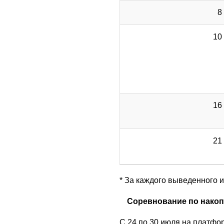
8
10
16
21
* За каждого выведенного и
Соревнование по накоп
С 24 по 30 июля на платфо