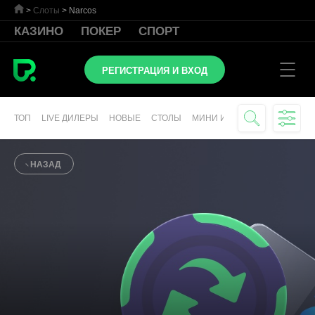
>
Слоты
>
Narcos
КАЗИНО
ПОКЕР
СПОРТ
РЕГИСТРАЦИЯ И ВХОД
ТОП
LIVE ДИЛЕРЫ
НОВЫЕ
СТОЛЫ
МИНИ ИГРЫ
СЛОТЫ
ВИР
НАЗАД