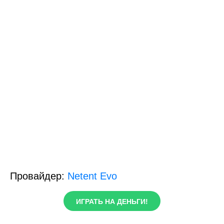
Провайдер:
Netent Evo
ИГРАТЬ НА ДЕНЬГИ!