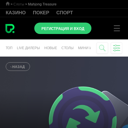
>
Слоты
>
Mahjong Treasure
КАЗИНО
ПОКЕР
СПОРТ
РЕГИСТРАЦИЯ И ВХОД
ТОП
LIVE ДИЛЕРЫ
НОВЫЕ
СТОЛЫ
МИНИ ИГРЫ
СЛОТЫ
ВИР
НАЗАД