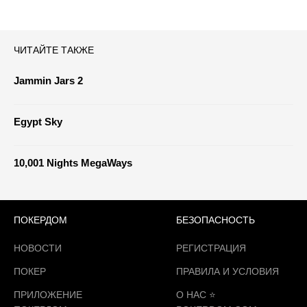
ЧИТАЙТЕ ТАКЖЕ
Jammin Jars 2
Egypt Sky
10,001 Nights MegaWays
ПОКЕРДОМ
БЕЗОПАСНОСТЬ
НОВОСТИ
РЕГИСТРАЦИЯ
ПОКЕР
ПРАВИЛА И УСЛОВИЯ
ПРИЛОЖЕНИЕ
О НАС ⭐️