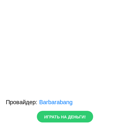
Провайдер:
Barbarabang
ИГРАТЬ НА ДЕНЬГИ!