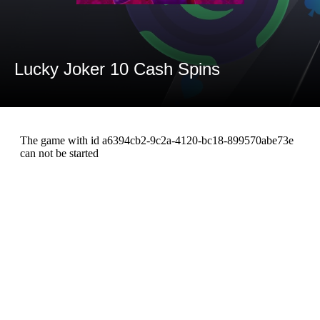
Lucky Joker 10 Cash Spins