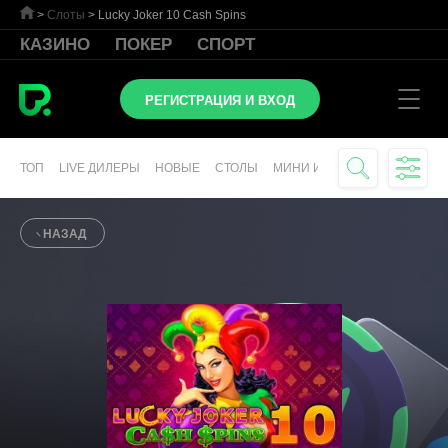
>
Слоты
>
Lucky Joker 10 Cash Spins
КАЗИНО
ПОКЕР
СПОРТ
РЕГИСТРАЦИЯ И ВХОД
ТОП
LIVE ДИЛЕРЫ
НОВЫЕ
СТОЛЫ
МИНИ ИГРЫ
СЛОТЫ
ВИР
НАЗАД