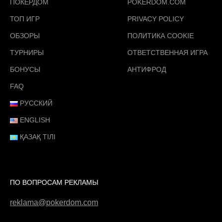
ПОКЕРДОМ
POKERDOM.COM
ТОП ИГР
PRIVACY POLICY
ОБЗОРЫ
ПОЛИТИКА COOKIE
ТУРНИРЫ
ОТВЕТСТВЕННАЯ ИГРА
БОНУСЫ
АНТИФРОД
FAQ
РУССКИЙ
ENGLISH
ҚАЗАҚ ТІЛІ
ПО ВОПРОСАМ РЕКЛАМЫ
reklama@pokerdom.com