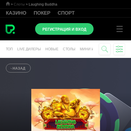
>
Слоты
>
Laughing Buddha
КАЗИНО
ПОКЕР
СПОРТ
РЕГИСТРАЦИЯ И ВХОД
ТОП
LIVE ДИЛЕРЫ
НОВЫЕ
СТОЛЫ
МИНИ ИГРЫ
СЛОТЫ
ВИР
НАЗАД