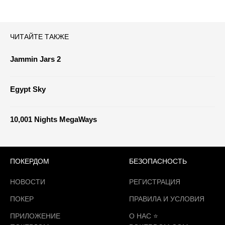
ЧИТАЙТЕ ТАКЖЕ
Jammin Jars 2
Egypt Sky
10,001 Nights MegaWays
ПОКЕРДОМ
БЕЗОПАСНОСТЬ
НОВОСТИ
РЕГИСТРАЦИЯ
ПОКЕР
ПРАВИЛА И УСЛОВИЯ
ПРИЛОЖЕНИЕ
О НАС ⭐️