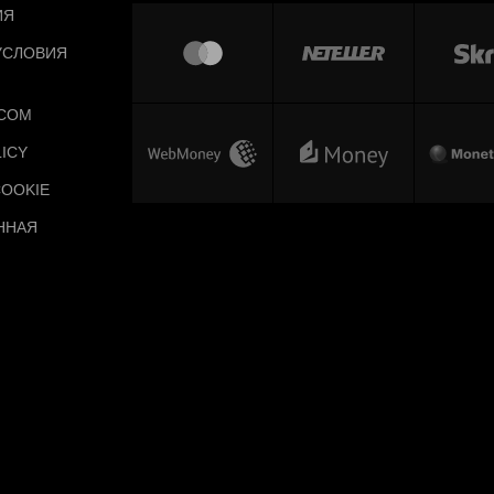
ИЯ
УСЛОВИЯ
COM
LICY
OOKIE
ННАЯ