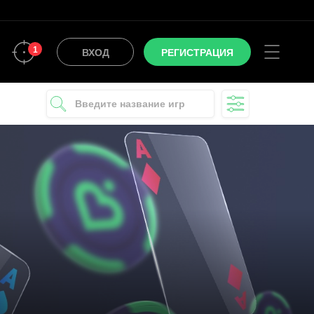
1
ВХОД
РЕГИСТРАЦИЯ