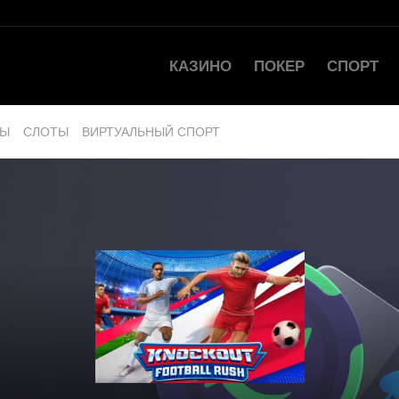
КАЗИНО
ПОКЕР
СПОРТ
РЫ
СЛОТЫ
ВИРТУАЛЬНЫЙ СПОРТ