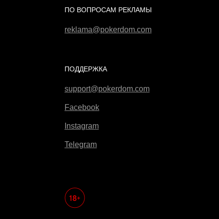
ПО ВОПРОСАМ РЕКЛАМЫ
reklama@pokerdom.com
ПОДДЕРЖКА
support@pokerdom.com
Facebook
Instagram
Telegram