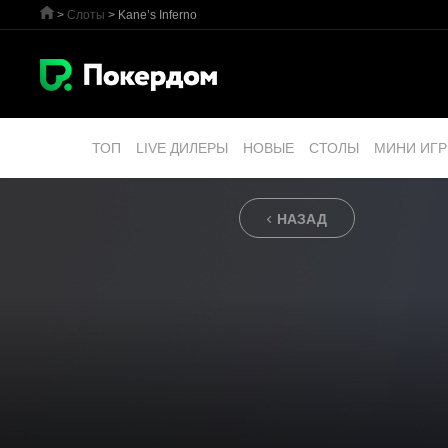
>
Слоты
>
Kane’s Inferno
ТОП
LIVE ДИЛЕРЫ
НОВЫЕ
СТОЛЫ
МИНИ ИГ
НАЗАД