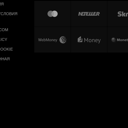
ИЯ
УСЛОВИЯ
COM
LICY
OOKIE
ННАЯ