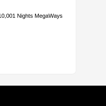
10,001 Nights MegaWays