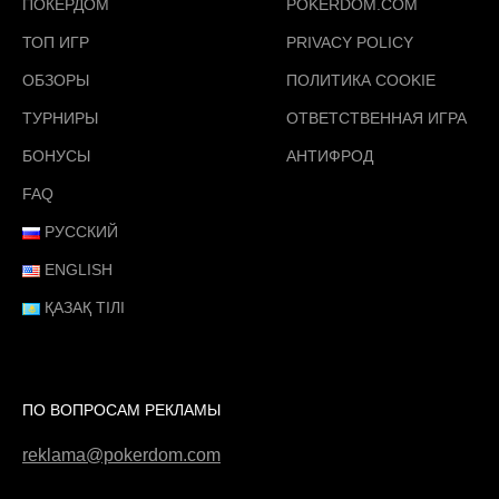
ПОКЕРДОМ
POKERDOM.COM
ТОП ИГР
PRIVACY POLICY
ОБЗОРЫ
ПОЛИТИКА COOKIE
ТУРНИРЫ
ОТВЕТСТВЕННАЯ ИГРА
БОНУСЫ
АНТИФРОД
FAQ
РУССКИЙ
ENGLISH
ҚАЗАҚ ТІЛІ
ПО ВОПРОСАМ РЕКЛАМЫ
reklama@pokerdom.com