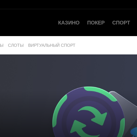
КАЗИНО
ПОКЕР
СПОРТ
РЫ
СЛОТЫ
ВИРТУАЛЬНЫЙ СПОРТ