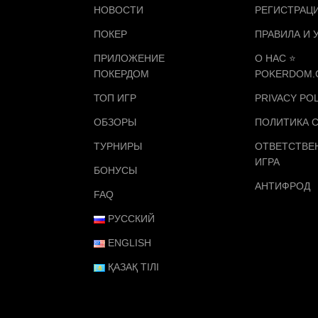
НОВОСТИ
РЕГИСТРАЦ
ПОКЕР
ПРАВИЛА И 
ПРИЛОЖЕНИЕ
О НАС ⭐️
ПОКЕРДОМ
POKERDOM.
ТОП ИГР
PRIVACY PO
ОБЗОРЫ
ПОЛИТИКА C
ТУРНИРЫ
ОТВЕТСТВЕ
ИГРА
БОНУСЫ
АНТИФРОД
FAQ
РУССКИЙ
ENGLISH
ҚАЗАҚ ТІЛІ