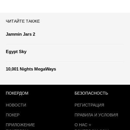
ЧИТАЙТЕ ТАКЖЕ
Jammin Jars 2
Egypt Sky
10,001 Nights MegaWays
ПОКЕРДОМ
БЕЗОПАСНОСТЬ
НОВОСТИ
РЕГИСТРАЦИЯ
ПОКЕР
ПРАВИЛА И УСЛОВИЯ
ПРИЛОЖЕНИЕ
О НАС ⭐️