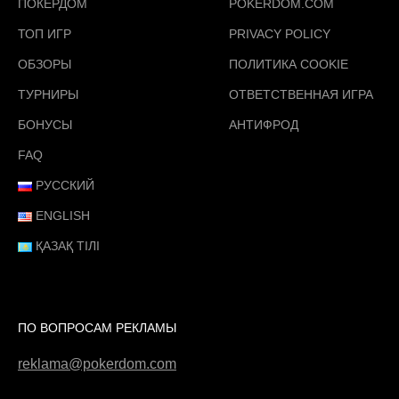
ПОКЕРДОМ
POKERDOM.COM
ТОП ИГР
PRIVACY POLICY
ОБЗОРЫ
ПОЛИТИКА COOKIE
ТУРНИРЫ
ОТВЕТСТВЕННАЯ ИГРА
БОНУСЫ
АНТИФРОД
FAQ
РУССКИЙ
ENGLISH
ҚАЗАҚ ТІЛІ
ПО ВОПРОСАМ РЕКЛАМЫ
reklama@pokerdom.com