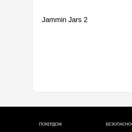
Jammin Jars 2
ПОКЕРДОМ
БЕЗОПАСНО