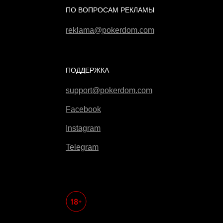
ПО ВОПРОСАМ РЕКЛАМЫ
reklama@pokerdom.com
ПОДДЕРЖКА
support@pokerdom.com
Facebook
Instagram
Telegram