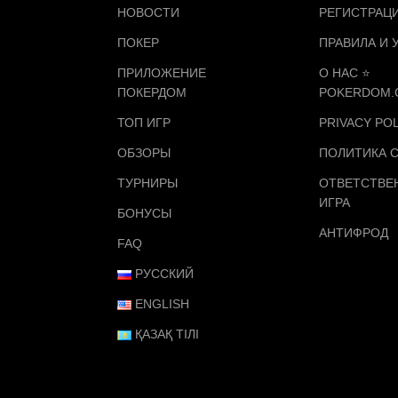
НОВОСТИ
РЕГИСТРАЦ
ПОКЕР
ПРАВИЛА И 
ПРИЛОЖЕНИЕ
О НАС ⭐️
ПОКЕРДОМ
POKERDOM.
ТОП ИГР
PRIVACY PO
ОБЗОРЫ
ПОЛИТИКА C
ТУРНИРЫ
ОТВЕТСТВЕ
ИГРА
БОНУСЫ
АНТИФРОД
FAQ
РУССКИЙ
ENGLISH
ҚАЗАҚ ТІЛІ