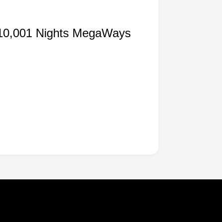
10,001 Nights MegaWays