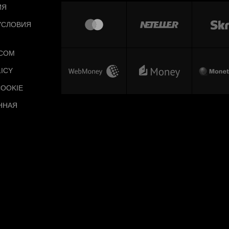
ИЯ
УСЛОВИЯ
COM
LICY
OOKIE
ННАЯ