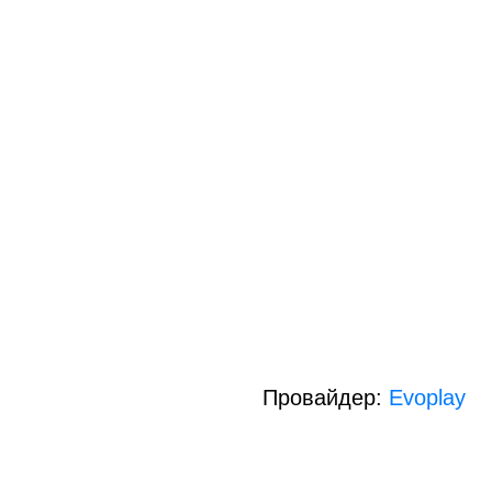
Провайдер:
Evoplay