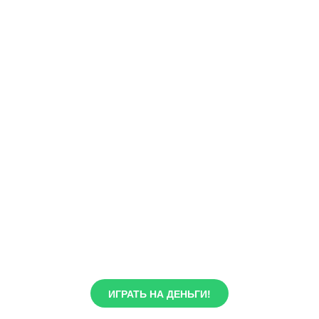
ИГРАТЬ НА ДЕНЬГИ!