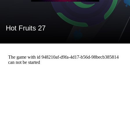
Hot Fruits 27