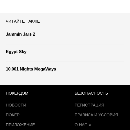
ЧИТАЙТЕ ТАКЖЕ
Jammin Jars 2
Egypt Sky
10,001 Nights MegaWays
ПОКЕРДОМ
БЕЗОПАСНОСТЬ
НОВОСТИ
РЕГИСТРАЦИЯ
ПОКЕР
ПРАВИЛА И УСЛОВИЯ
ПРИЛОЖЕНИЕ
О НАС ⭐️