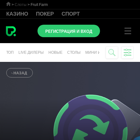
>
Слоты
>
Fruit Farm
КАЗИНО
ПОКЕР
СПОРТ
РЕГИСТРАЦИЯ И ВХОД
ТОП
LIVE ДИЛЕРЫ
НОВЫЕ
СТОЛЫ
МИНИ ИГРЫ
СЛОТЫ
ВИР
НАЗАД