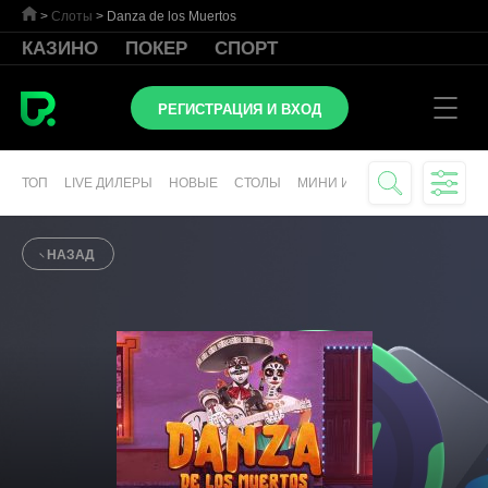
>
Слоты
>
Danza de los Muertos
КАЗИНО
ПОКЕР
СПОРТ
РЕГИСТРАЦИЯ И ВХОД
ТОП
LIVE ДИЛЕРЫ
НОВЫЕ
СТОЛЫ
МИНИ ИГРЫ
СЛОТЫ
ВИР
НАЗАД