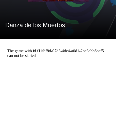
Danza de los Muertos