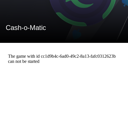
Cash-o-Matic