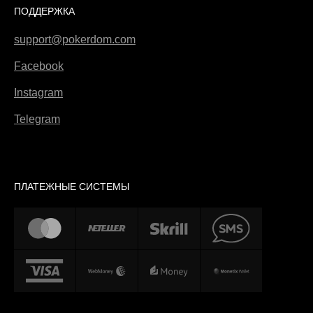
ПОДДЕРЖКА
support@pokerdom.com
Facebook
Instagram
Telegram
ПЛАТЕЖНЫЕ СИСТЕМЫ