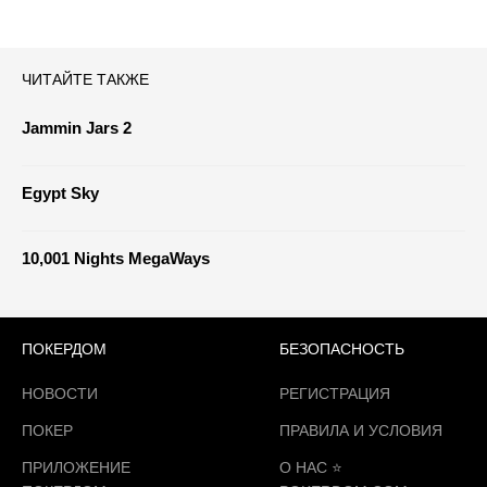
ЧИТАЙТЕ ТАКЖЕ
Jammin Jars 2
Egypt Sky
10,001 Nights MegaWays
ПОКЕРДОМ
БЕЗОПАСНОСТЬ
НОВОСТИ
РЕГИСТРАЦИЯ
ПОКЕР
ПРАВИЛА И УСЛОВИЯ
ПРИЛОЖЕНИЕ
О НАС ⭐️