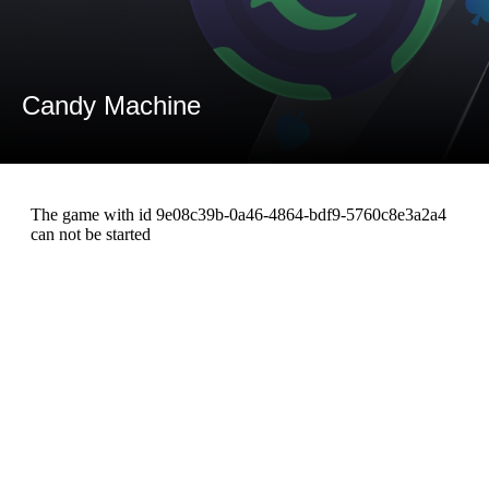
Candy Machine