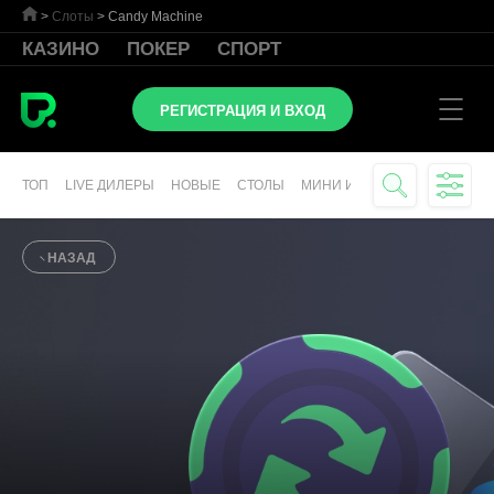
>
Слоты
>
Candy Machine
КАЗИНО
ПОКЕР
СПОРТ
РЕГИСТРАЦИЯ И ВХОД
ТОП
LIVE ДИЛЕРЫ
НОВЫЕ
СТОЛЫ
МИНИ ИГРЫ
СЛОТЫ
ВИР
НАЗАД