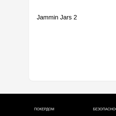
Jammin Jars 2
ПОКЕРДОМ
БЕЗОПАСНО