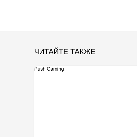
ЧИТАЙТЕ ТАКЖЕ
Push Gaming