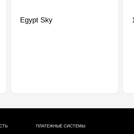
Egypt Sky
СТЬ
ПЛАТЕЖНЫЕ СИСТЕМЫ