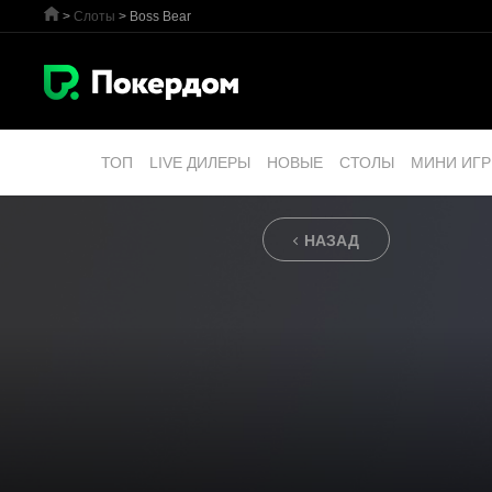
>
Слоты
>
Boss Bear
ТОП
LIVE ДИЛЕРЫ
НОВЫЕ
СТОЛЫ
МИНИ ИГ
НАЗАД