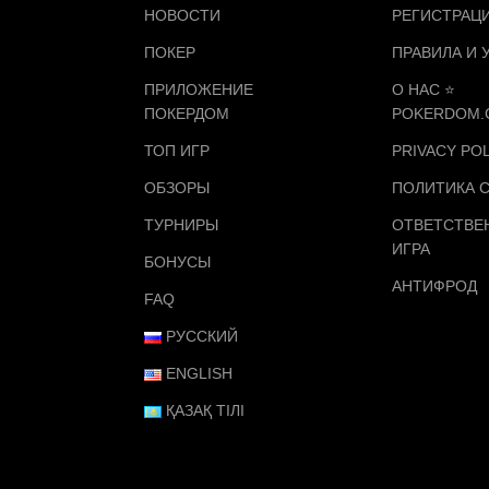
НОВОСТИ
РЕГИСТРАЦ
ПОКЕР
ПРАВИЛА И 
ПРИЛОЖЕНИЕ
О НАС ⭐️
ПОКЕРДОМ
POKERDOM.
ТОП ИГР
PRIVACY PO
ОБЗОРЫ
ПОЛИТИКА C
ТУРНИРЫ
ОТВЕТСТВЕ
ИГРА
БОНУСЫ
АНТИФРОД
FAQ
РУССКИЙ
ENGLISH
ҚАЗАҚ ТІЛІ