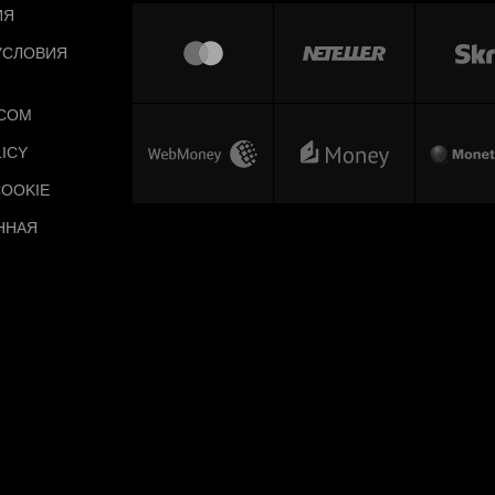
ИЯ
УСЛОВИЯ
COM
LICY
OOKIE
ННАЯ