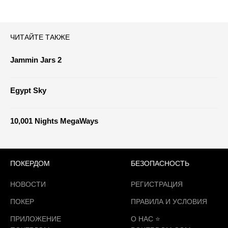
ЧИТАЙТЕ ТАКЖЕ
Jammin Jars 2
Egypt Sky
10,001 Nights MegaWays
ПОКЕРДОМ
БЕЗОПАСНОСТЬ
НОВОСТИ
РЕГИСТРАЦИЯ
ПОКЕР
ПРАВИЛА И УСЛОВИЯ
ПРИЛОЖЕНИЕ
О НАС ⭐️