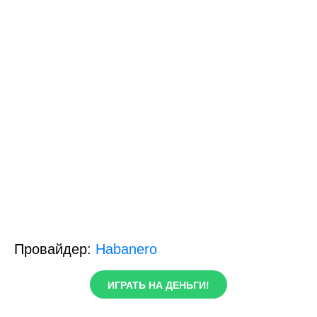
Провайдер:
Habanero
ИГРАТЬ НА ДЕНЬГИ!