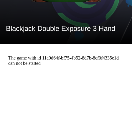
Blackjack Double Exposure 3 Hand