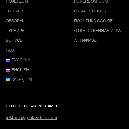
ПОКЕРДОМ
POKERDOM.COM
ТОП ИГР
PRIVACY POLICY
ОБЗОРЫ
ПОЛИТИКА COOKIE
ТУРНИРЫ
ОТВЕТСТВЕННАЯ ИГРА
БОНУСЫ
АНТИФРОД
FAQ
РУССКИЙ
ENGLISH
ҚАЗАҚ ТІЛІ
ПО ВОПРОСАМ РЕКЛАМЫ
reklama@pokerdom.com