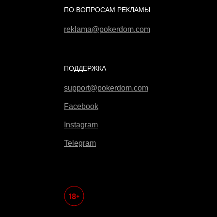
ПО ВОПРОСАМ РЕКЛАМЫ
reklama@pokerdom.com
ПОДДЕРЖКА
support@pokerdom.com
Facebook
Instagram
Telegram