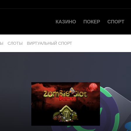
КАЗИНО
ПОКЕР
СПОРТ
РЫ
СЛОТЫ
ВИРТУАЛЬНЫЙ СПОРТ