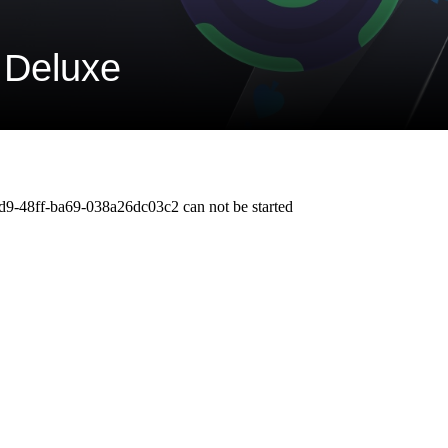
 Deluxe