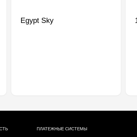
Egypt Sky
СТЬ
ПЛАТЕЖНЫЕ СИСТЕМЫ