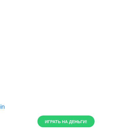
in
ИГРАТЬ НА ДЕНЬГИ!