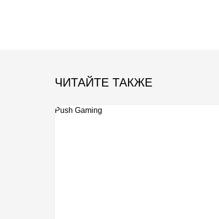
ЧИТАЙТЕ ТАКЖЕ
Push Gaming