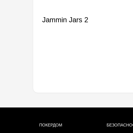
Jammin Jars 2
ПОКЕРДОМ
БЕЗОПАСНО