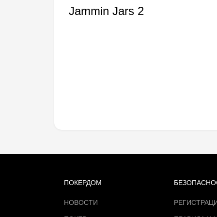
Jammin Jars 2
ПОКЕРДОМ
БЕЗОПАСНО
НОВОСТИ
РЕГИСТРАЦ