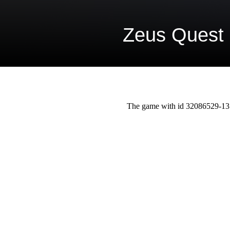
Zeus Quest