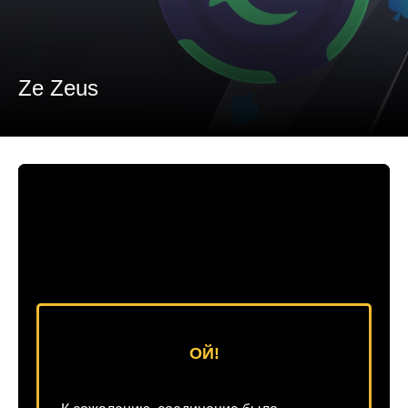
Ze Zeus