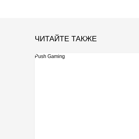
ЧИТАЙТЕ ТАКЖЕ
Push Gaming