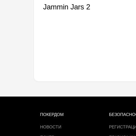
Jammin Jars 2
ПОКЕРДОМ
БЕЗОПАСНО
НОВОСТИ
РЕГИСТРАЦ