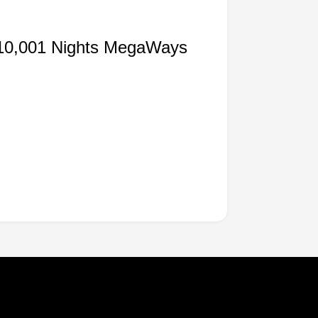
10,001 Nights MegaWays