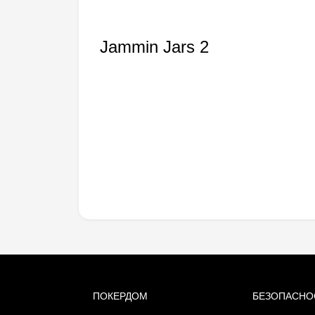
Jammin Jars 2
ПОКЕРДОМ
БЕЗОПАСНО