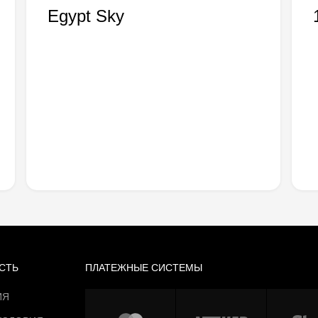
Egypt Sky
СТЬ
ПЛАТЕЖНЫЕ СИСТЕМЫ
ИЯ