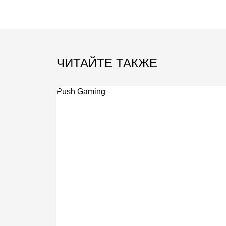
ЧИТАЙТЕ ТАКЖЕ
Push Gaming