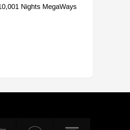
10,001 Nights MegaWays