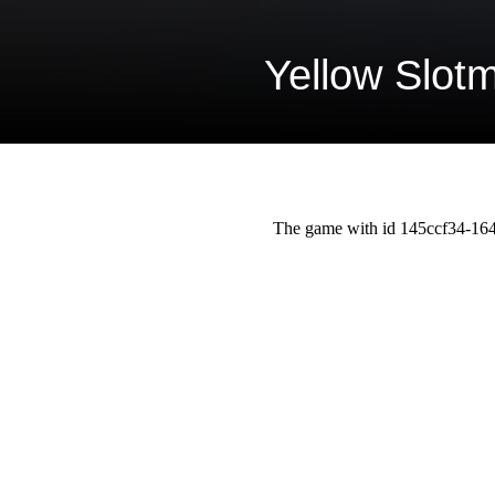
Yellow Slot