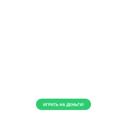
ИГРАТЬ НА ДЕНЬГИ!