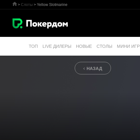
>
Слоты
>
Yellow Slotmarine
ТОП
LIVE ДИЛЕРЫ
НОВЫЕ
СТОЛЫ
МИНИ ИГ
НАЗАД