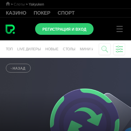
>
Слоты
>
Yakyuken
КАЗИНО
ПОКЕР
СПОРТ
РЕГИСТРАЦИЯ И ВХОД
ТОП
LIVE ДИЛЕРЫ
НОВЫЕ
СТОЛЫ
МИНИ ИГРЫ
СЛОТЫ
ВИР
НАЗАД