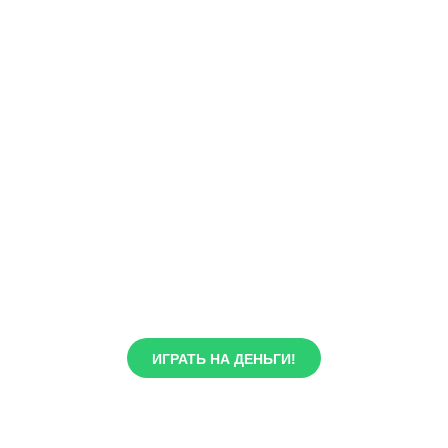
ИГРАТЬ НА ДЕНЬГИ!