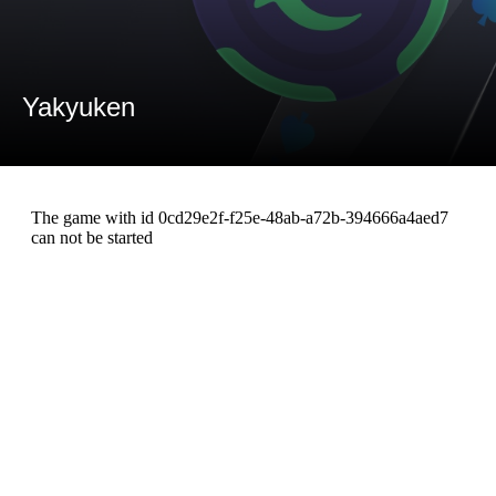
Yakyuken