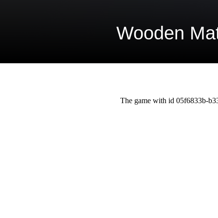
Wooden Mat