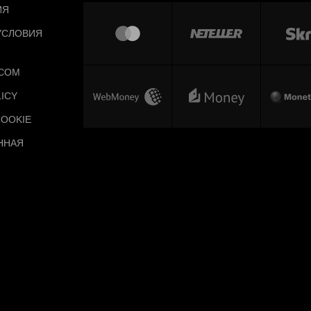
ИЯ
УСЛОВИЯ
COM
LICY
OOKIE
ННАЯ