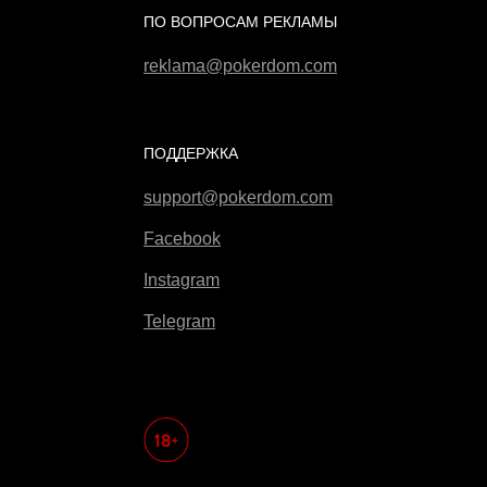
ПО ВОПРОСАМ РЕКЛАМЫ
reklama@pokerdom.com
ПОДДЕРЖКА
support@pokerdom.com
Facebook
Instagram
Telegram