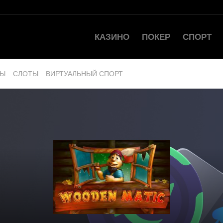
КАЗИНО
ПОКЕР
СПОРТ
РЫ
СЛОТЫ
ВИРТУАЛЬНЫЙ СПОРТ