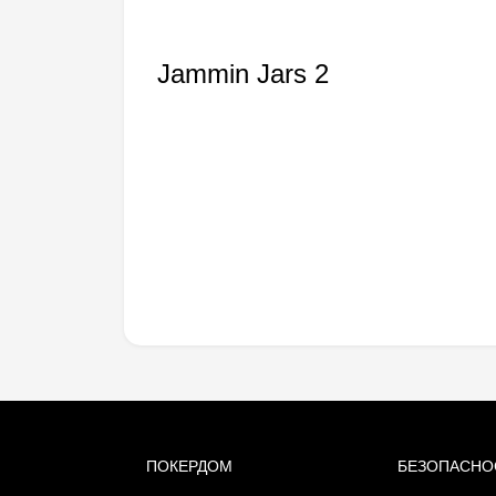
Jammin Jars 2
ПОКЕРДОМ
БЕЗОПАСНО