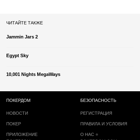
ЧИТАЙТЕ ТАКЖЕ
Jammin Jars 2
Egypt Sky
10,001 Nights MegaWays
ПОКЕРДОМ
БЕЗОПАСНОСТЬ
НОВОСТИ
РЕГИСТРАЦИЯ
ПОКЕР
ПРАВИЛА И УСЛОВИЯ
ПРИЛОЖЕНИЕ
О НАС ⭐️