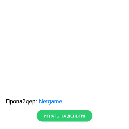
Провайдер:
Netgame
ИГРАТЬ НА ДЕНЬГИ!