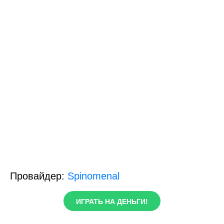
Провайдер:
Spinomenal
ИГРАТЬ НА ДЕНЬГИ!