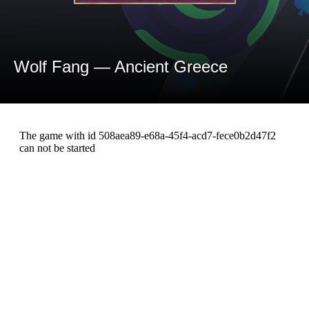
Wolf Fang — Ancient Greece