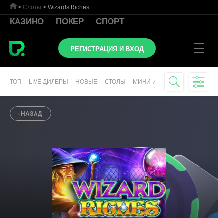
>
Слоты
>
Wizards Riches
КАЗИНО
ПОКЕР
СПОРТ
РЕГИСТРАЦИЯ И ВХОД
ТОП
LIVE ДИЛЕРЫ
НОВЫЕ
СТОЛЫ
МИНИ ИГРЫ
СЛОТЫ
ВИР
НАЗАД