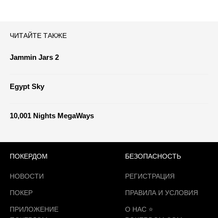
ЧИТАЙТЕ ТАКЖЕ
Jammin Jars 2
Egypt Sky
10,001 Nights MegaWays
ПОКЕРДОМ
БЕЗОПАСНОСТЬ
НОВОСТИ
РЕГИСТРАЦИЯ
ПОКЕР
ПРАВИЛА И УСЛОВИЯ
ПРИЛОЖЕНИЕ
О НАС ⭐️