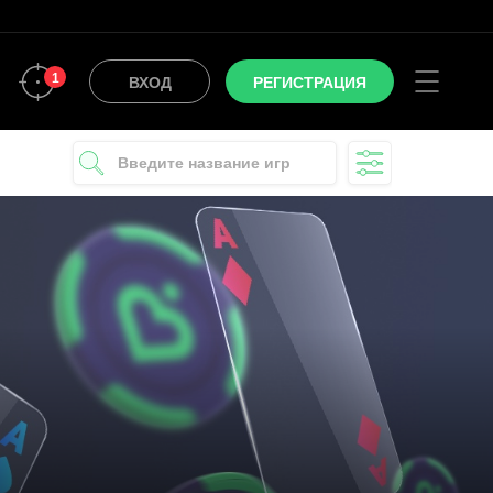
1
ВХОД
РЕГИСТРАЦИЯ