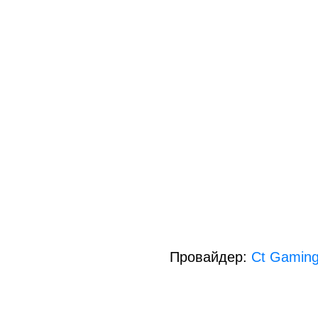
Провайдер:
Ct Gamin