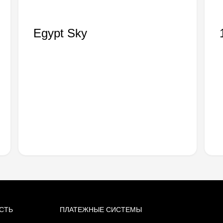
Egypt Sky
СТЬ
ПЛАТЕЖНЫЕ СИСТЕМЫ