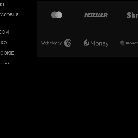
ИЯ
УСЛОВИЯ
COM
LICY
OOKIE
ННАЯ