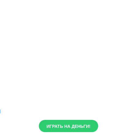
g
ИГРАТЬ НА ДЕНЬГИ!