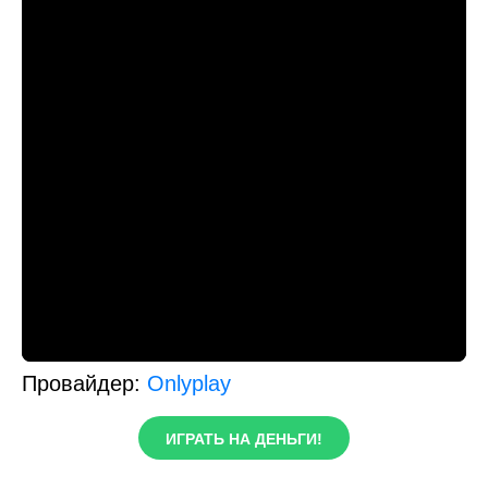
Провайдер:
Onlyplay
ИГРАТЬ НА ДЕНЬГИ!