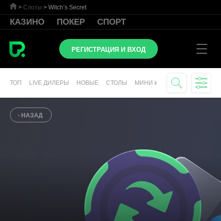
>
Слоты
>
Witch’s Secret
КАЗИНО
ПОКЕР
СПОРТ
РЕГИСТРАЦИЯ И ВХОД
ТОП
LIVE ДИЛЕРЫ
НОВЫЕ
СТОЛЫ
МИНИ ИГРЫ
СЛОТЫ
ВИР
НАЗАД