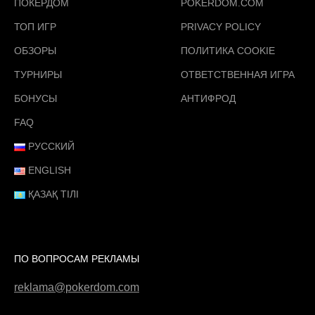
ПОКЕРДОМ
POKERDOM.COM
ТОП ИГР
PRIVACY POLICY
ОБЗОРЫ
ПОЛИТИКА COOKIE
ТУРНИРЫ
ОТВЕТСТВЕННАЯ ИГРА
БОНУСЫ
АНТИФРОД
FAQ
РУССКИЙ
ENGLISH
ҚАЗАҚ ТІЛІ
ПО ВОПРОСАМ РЕКЛАМЫ
reklama@pokerdom.com