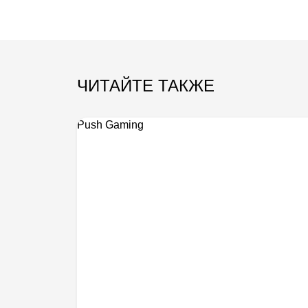
ЧИТАЙТЕ ТАКЖЕ
Push Gaming