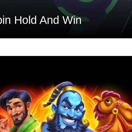
in Hold And Win