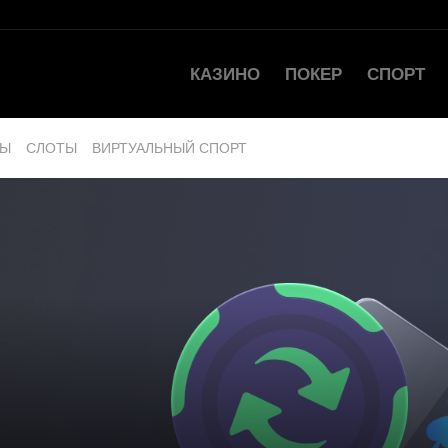
КАЗИНО
ПОКЕР
СПОРТ
РЫ
СЛОТЫ
ВИРТУАЛЬНЫЙ СПОРТ