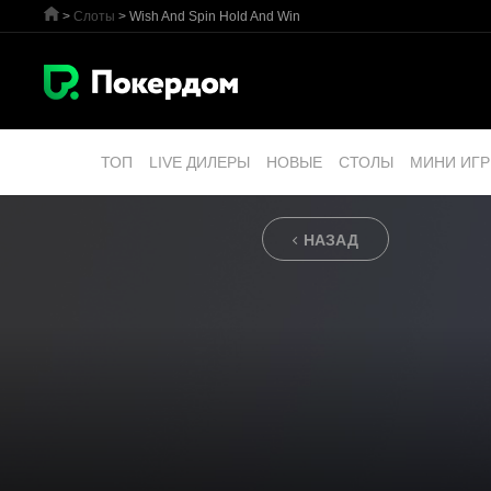
>
Слоты
>
Wish And Spin Hold And Win
ТОП
LIVE ДИЛЕРЫ
НОВЫЕ
СТОЛЫ
МИНИ ИГ
НАЗАД