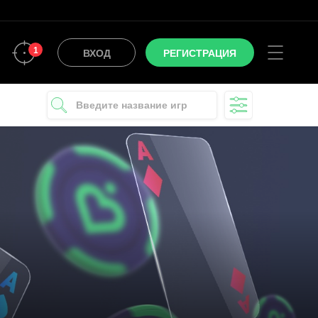
1
ВХОД
РЕГИСТРАЦИЯ