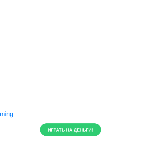
aming
ИГРАТЬ НА ДЕНЬГИ!