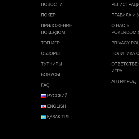
НОВОСТИ
РЕГИСТРАЦ
ПОКЕР
ПРАВИЛА И 
ПРИЛОЖЕНИЕ
О НАС ⭐️
ПОКЕРДОМ
POKERDOM.
ТОП ИГР
PRIVACY PO
ОБЗОРЫ
ПОЛИТИКА C
ТУРНИРЫ
ОТВЕТСТВЕ
ИГРА
БОНУСЫ
АНТИФРОД
FAQ
РУССКИЙ
ENGLISH
ҚАЗАҚ ТІЛІ