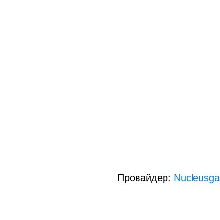
Провайдер:
Nucleusg