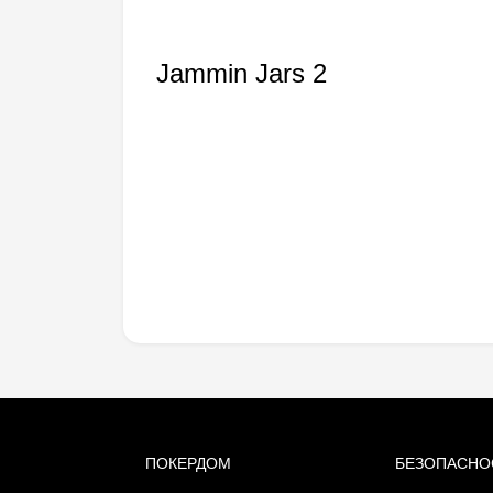
Jammin Jars 2
ПОКЕРДОМ
БЕЗОПАСНО