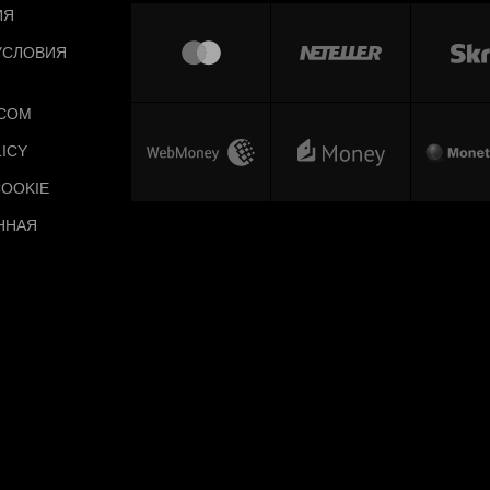
ИЯ
УСЛОВИЯ
COM
LICY
OOKIE
ННАЯ