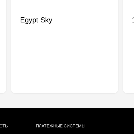
Egypt Sky
СТЬ
ПЛАТЕЖНЫЕ СИСТЕМЫ