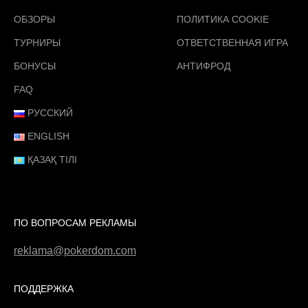
ОБЗОРЫ
ПОЛИТИКА COOKIE
ТУРНИРЫ
ОТВЕТСТВЕННАЯ ИГРА
БОНУСЫ
АНТИФРОД
FAQ
РУССКИЙ
ENGLISH
ҚАЗАҚ ТІЛІ
ПО ВОПРОСАМ РЕКЛАМЫ
reklama@pokerdom.com
ПОДДЕРЖКА