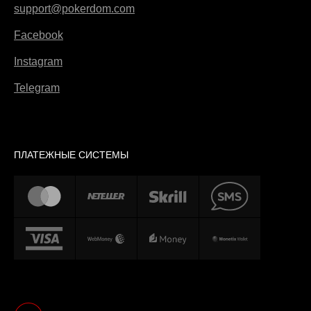
support@pokerdom.com
Facebook
Instagram
Telegram
ПЛАТЕЖНЫЕ СИСТЕМЫ