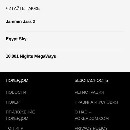
ЧИТАЙТЕ ТАКЖЕ
Jammin Jars 2
Egypt Sky
10,001 Nights MegaWays
ПОКЕРДОМ
БЕЗОПАСНОСТЬ
НОВОСТИ
РЕГИСТРАЦИЯ
ПОКЕР
ПРАВИЛА И УСЛОВИЯ
ПРИЛОЖЕНИЕ
О НАС ⭐️
ПОКЕРДОМ
POKERDOM.COM
ТОП ИГР
PRIVACY POLICY