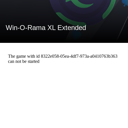
Win-O-Rama XL Extended