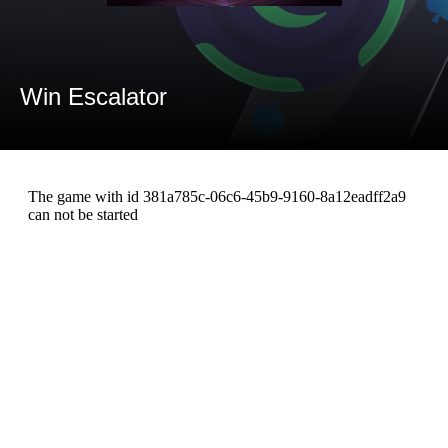
Win Escalator