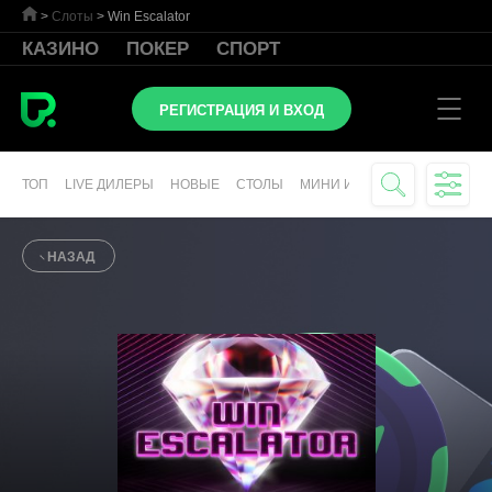
>
Слоты
>
Win Escalator
КАЗИНО
ПОКЕР
СПОРТ
РЕГИСТРАЦИЯ И ВХОД
ТОП
LIVE ДИЛЕРЫ
НОВЫЕ
СТОЛЫ
МИНИ ИГРЫ
СЛОТЫ
ВИР
НАЗАД