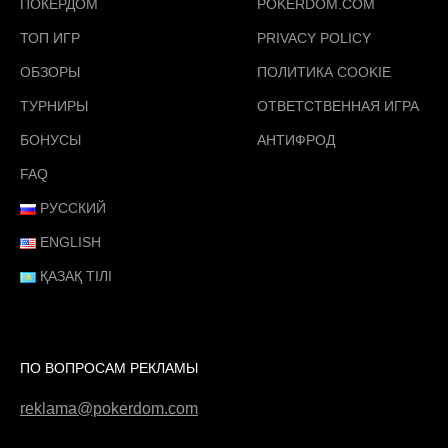
ПОКЕРДОМ
POKERDOM.COM
ТОП ИГР
PRIVACY POLICY
ОБЗОРЫ
ПОЛИТИКА COOKIE
ТУРНИРЫ
ОТВЕТСТВЕННАЯ ИГРА
БОНУСЫ
АНТИФРОД
FAQ
РУССКИЙ
ENGLISH
ҚАЗАҚ ТІЛІ
ПО ВОПРОСАМ РЕКЛАМЫ
reklama@pokerdom.com