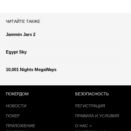
ЧИТАЙТЕ ТАКЖЕ
Jammin Jars 2
Egypt Sky
10,001 Nights MegaWays
ПОКЕРДОМ
БЕЗОПАСНОСТЬ
НОВОСТИ
РЕГИСТРАЦИЯ
ПОКЕР
ПРАВИЛА И УСЛОВИЯ
ПРИЛОЖЕНИЕ
О НАС ⭐️