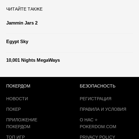
ЧИТАЙТЕ ТАКЖЕ
Jammin Jars 2
Egypt Sky
10,001 Nights MegaWays
ПОКЕРДОМ
БЕЗОПАСНОСТЬ
НОВОСТИ
РЕГИСТРАЦИЯ
ПОКЕР
ПРАВИЛА И УСЛОВИЯ
ПРИЛОЖЕНИЕ
О НАС ⭐️
ПОКЕРДОМ
POKERDOM.COM
ТОП ИГР
PRIVACY POLICY