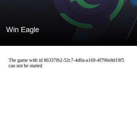
Win Eagle