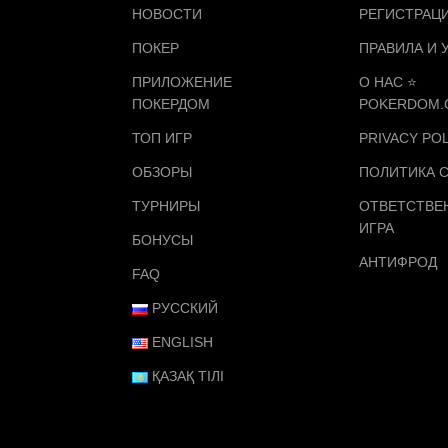
НОВОСТИ
РЕГИСТРАЦ
ПОКЕР
ПРАВИЛА И 
ПРИЛОЖЕНИЕ
О НАС ⭐️
ПОКЕРДОМ
POKERDOM.
ТОП ИГР
PRIVACY PO
ОБЗОРЫ
ПОЛИТИКА C
ТУРНИРЫ
ОТВЕТСТВЕ
ИГРА
БОНУСЫ
АНТИФРОД
FAQ
РУССКИЙ
ENGLISH
ҚАЗАҚ ТІЛІ