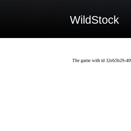
WildStock