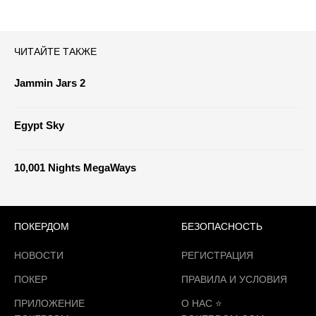
ЧИТАЙТЕ ТАКЖЕ
Jammin Jars 2
Egypt Sky
10,001 Nights MegaWays
ПОКЕРДОМ
БЕЗОПАСНОСТЬ
НОВОСТИ
РЕГИСТРАЦИЯ
ПОКЕР
ПРАВИЛА И УСЛОВИЯ
ПРИЛОЖЕНИЕ
О НАС ⭐️