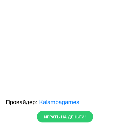
Провайдер:
Kalambagames
ИГРАТЬ НА ДЕНЬГИ!