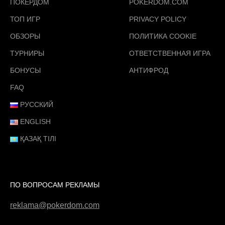
ПОКЕРДОМ
POKERDOM.COM
ТОП ИГР
PRIVACY POLICY
ОБЗОРЫ
ПОЛИТИКА COOKIE
ТУРНИРЫ
ОТВЕТСТВЕННАЯ ИГРА
БОНУСЫ
АНТИФРОД
FAQ
РУССКИЙ
ENGLISH
ҚАЗАҚ ТІЛІ
ПО ВОПРОСАМ РЕКЛАМЫ
reklama@pokerdom.com