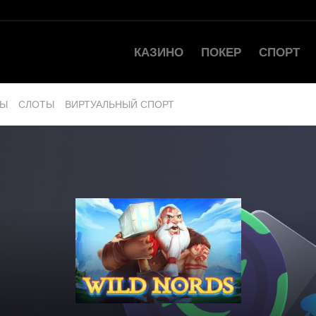
КАЗИНО
ПОКЕР
СПОРТ
РЫ
СЛОТЫ
ВИРТУАЛЬНЫЙ СПОРТ