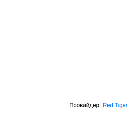
Провайдер:
Red Tiger