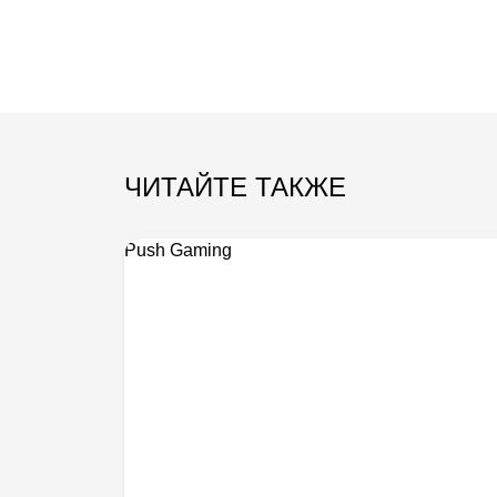
ЧИТАЙТЕ ТАКЖЕ
Push Gaming