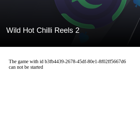
Wild Hot Chilli Reels 2