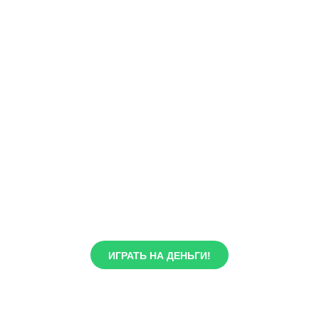
ИГРАТЬ НА ДЕНЬГИ!