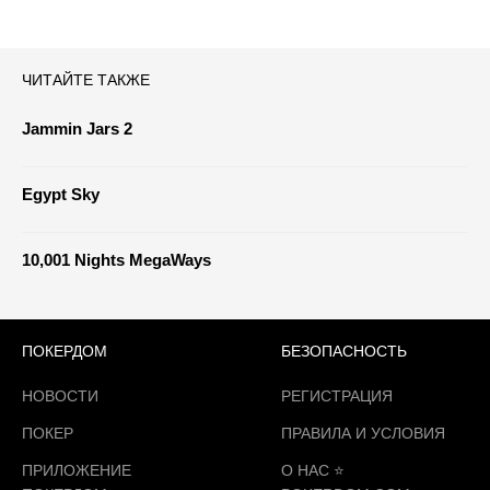
ЧИТАЙТЕ ТАКЖЕ
Jammin Jars 2
Egypt Sky
10,001 Nights MegaWays
ПОКЕРДОМ
БЕЗОПАСНОСТЬ
НОВОСТИ
РЕГИСТРАЦИЯ
ПОКЕР
ПРАВИЛА И УСЛОВИЯ
ПРИЛОЖЕНИЕ
О НАС ⭐️