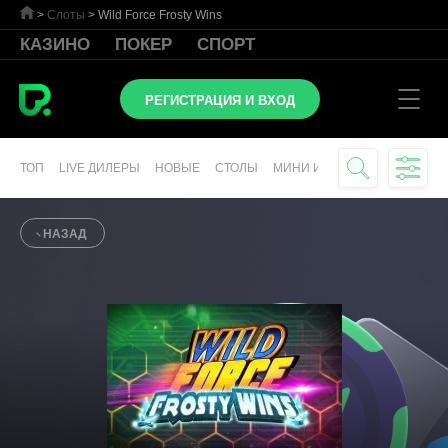
>
Слоты
>
Wild Force Frosty Wins
КАЗИНО
ПОКЕР
СПОРТ
РЕГИСТРАЦИЯ И ВХОД
ТОП
LIVE ДИЛЕРЫ
НОВЫЕ
СТОЛЫ
МИНИ ИГРЫ
СЛОТЫ
ВИР
НАЗАД