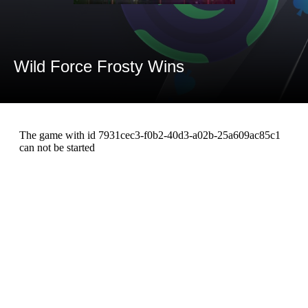
Wild Force Frosty Wins