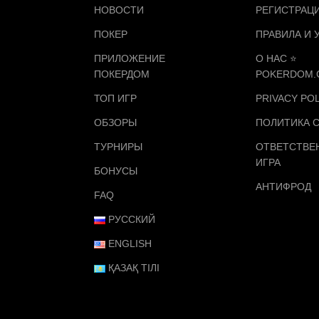
НОВОСТИ
РЕГИСТРАЦ
ПОКЕР
ПРАВИЛА И 
ПРИЛОЖЕНИЕ
О НАС ⭐️
ПОКЕРДОМ
POKERDOM.
ТОП ИГР
PRIVACY PO
ОБЗОРЫ
ПОЛИТИКА C
ТУРНИРЫ
ОТВЕТСТВЕ
ИГРА
БОНУСЫ
АНТИФРОД
FAQ
РУССКИЙ
ENGLISH
ҚАЗАҚ ТІЛІ