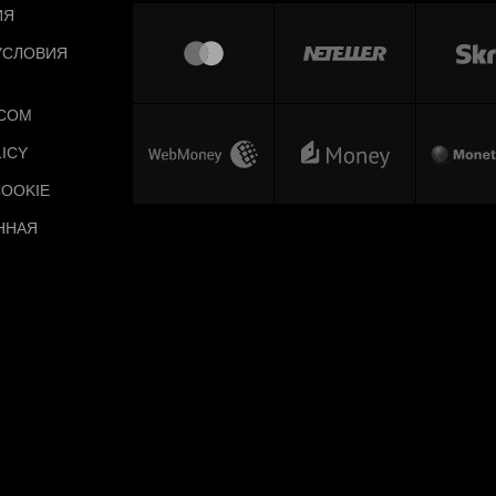
ИЯ
УСЛОВИЯ
COM
LICY
OOKIE
ННАЯ