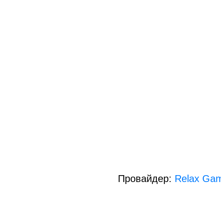
Провайдер:
Relax Ga