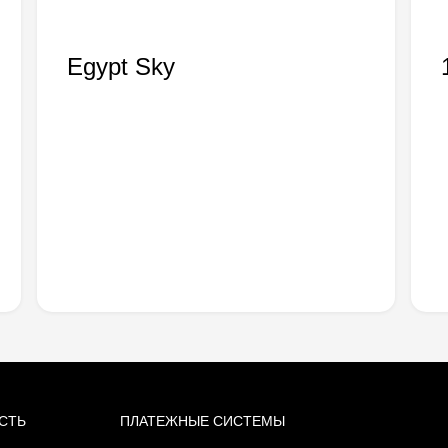
Egypt Sky
СТЬ
ПЛАТЕЖНЫЕ СИСТЕМЫ