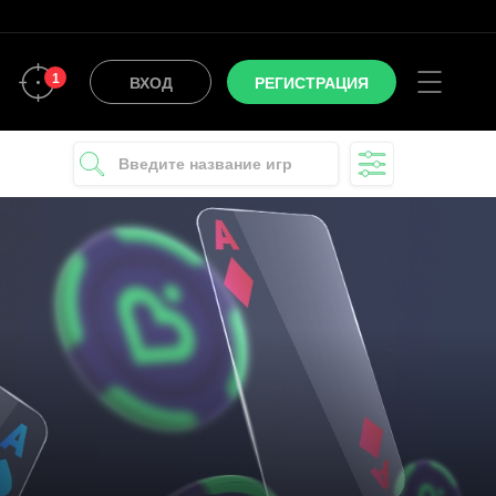
1
ВХОД
РЕГИСТРАЦИЯ