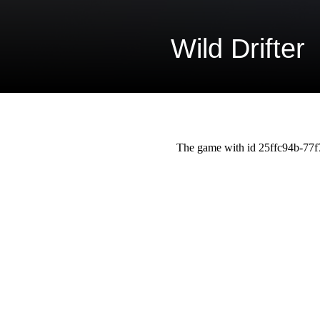
Wild Drifter