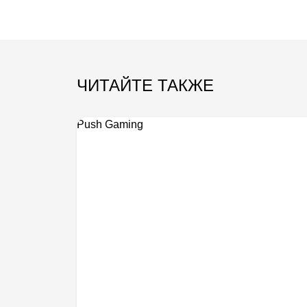
ЧИТАЙТЕ ТАКЖЕ
Push Gaming