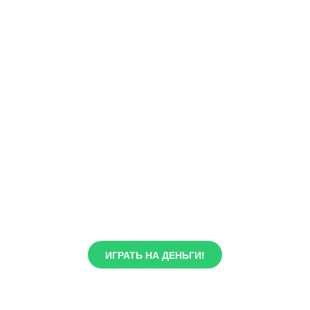
ИГРАТЬ НА ДЕНЬГИ!