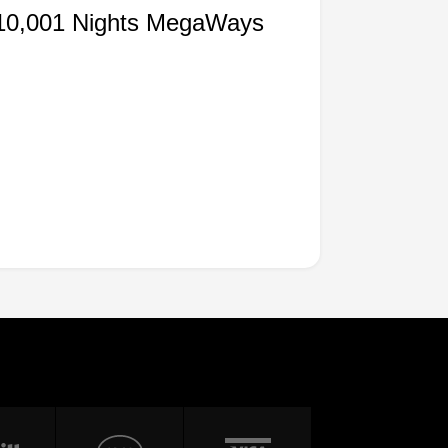
10,001 Nights MegaWays