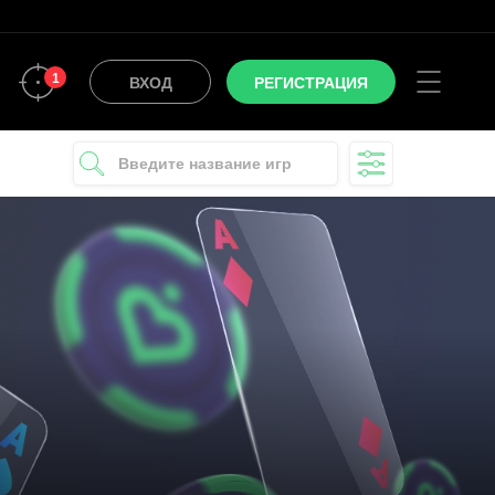
1
ВХОД
РЕГИСТРАЦИЯ