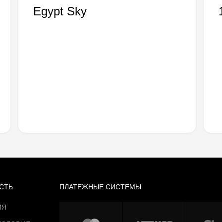
Egypt Sky
СТЬ
ПЛАТЕЖНЫЕ СИСТЕМЫ
ИЯ