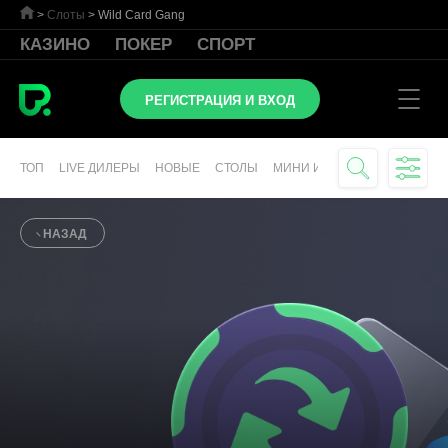
>
Слоты
>
Wild Card Gang
КАЗИНО
ПОКЕР
СПОРТ
РЕГИСТРАЦИЯ И ВХОД
ТОП
LIVE ДИЛЕРЫ
НОВЫЕ
СТОЛЫ
МИНИ ИГРЫ
СЛОТЫ
ВИР
НАЗАД