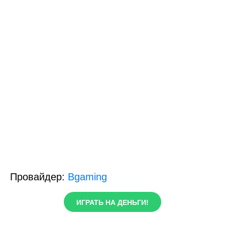
Провайдер:
Bgaming
ИГРАТЬ НА ДЕНЬГИ!