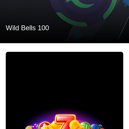
Wild Bells 100