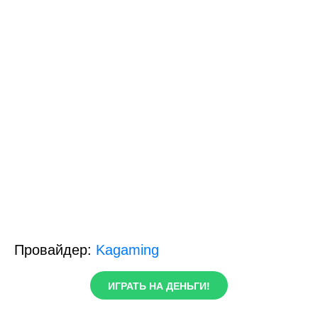
Провайдер:
Kagaming
ИГРАТЬ НА ДЕНЬГИ!