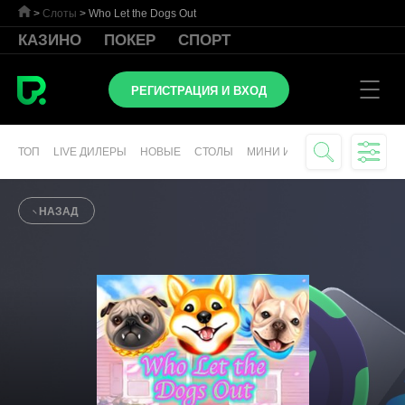
>
Слоты
>
Who Let the Dogs Out
КАЗИНО
ПОКЕР
СПОРТ
РЕГИСТРАЦИЯ И ВХОД
ТОП
LIVE ДИЛЕРЫ
НОВЫЕ
СТОЛЫ
МИНИ ИГРЫ
СЛОТЫ
ВИР
НАЗАД