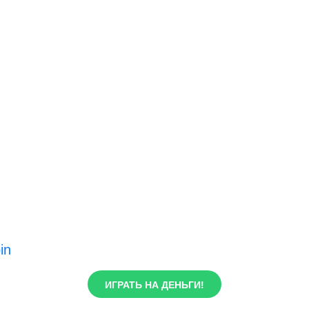
in
ИГРАТЬ НА ДЕНЬГИ!