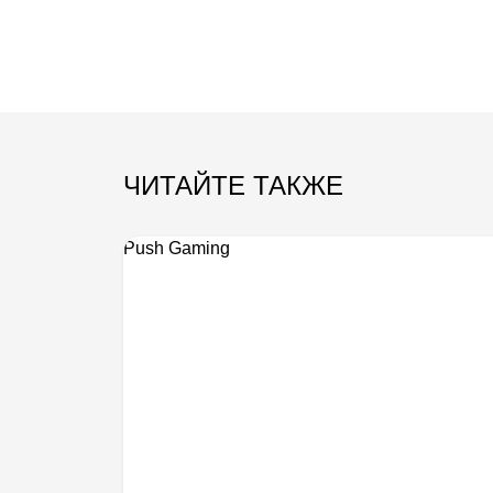
ЧИТАЙТЕ ТАКЖЕ
Push Gaming