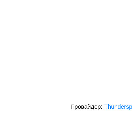
Провайдер:
Thundersp