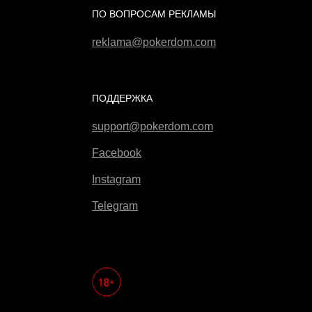
ПО ВОПРОСАМ РЕКЛАМЫ
reklama@pokerdom.com
ПОДДЕРЖКА
support@pokerdom.com
Facebook
Instagram
Telegram