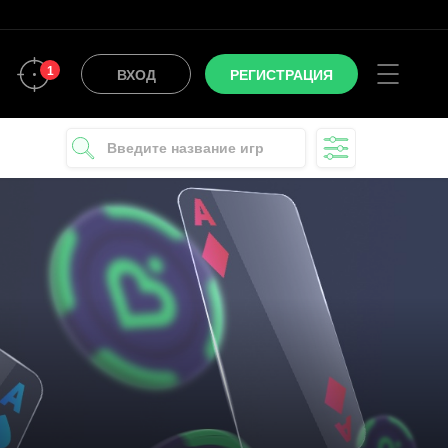
1
ВХОД
РЕГИСТРАЦИЯ