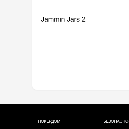
Jammin Jars 2
ПОКЕРДОМ
БЕЗОПАСНО