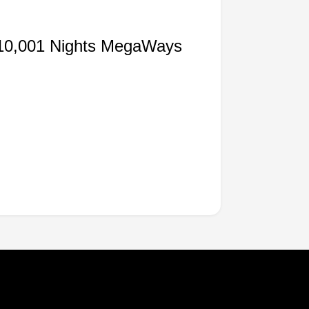
10,001 Nights MegaWays