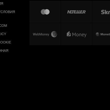
ИЯ
УСЛОВИЯ
COM
LICY
OOKIE
ННАЯ