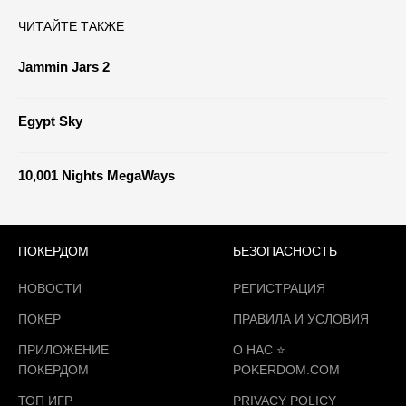
ЧИТАЙТЕ ТАКЖЕ
Jammin Jars 2
Egypt Sky
10,001 Nights MegaWays
ПОКЕРДОМ
БЕЗОПАСНОСТЬ
НОВОСТИ
РЕГИСТРАЦИЯ
ПОКЕР
ПРАВИЛА И УСЛОВИЯ
ПРИЛОЖЕНИЕ
О НАС ⭐️
ПОКЕРДОМ
POKERDOM.COM
ТОП ИГР
PRIVACY POLICY