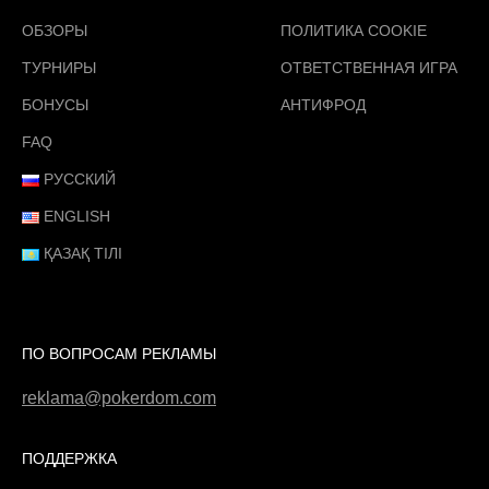
ОБЗОРЫ
ПОЛИТИКА COOKIE
ТУРНИРЫ
ОТВЕТСТВЕННАЯ ИГРА
БОНУСЫ
АНТИФРОД
FAQ
РУССКИЙ
ENGLISH
ҚАЗАҚ ТІЛІ
ПО ВОПРОСАМ РЕКЛАМЫ
reklama@pokerdom.com
ПОДДЕРЖКА